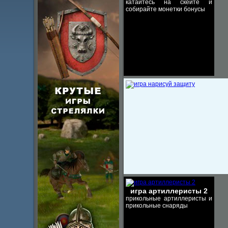
катайтесь на скейте и
собирайте монетки бонусы
игра артиллеристы 2
прикольные артиллеристы и
прикольные снаряды