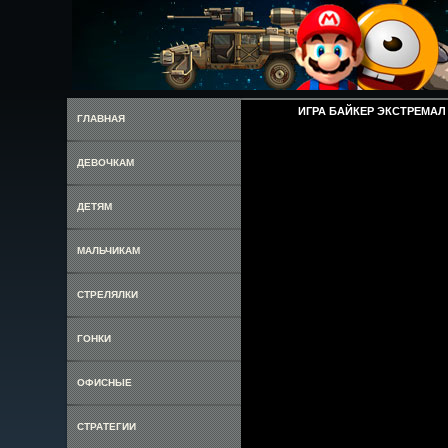
ИГРА БАЙКЕР ЭКСТРЕМАЛ 
ГЛАВНАЯ
ДЕВОЧКАМ
ДЕТЯМ
МАЛЬЧИКАМ
СТРЕЛЯЛКИ
ГОНКИ
ОФИСНЫЕ
СТРАТЕГИИ