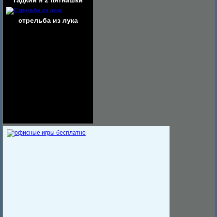
гадкий я 2 пятнашки
стрельба из лука