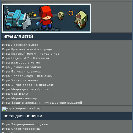
ИГРЫ ДЛЯ ДЕТЕЙ
Игра Лазурная рыбка
Игра Красный мяч 4 в городе
Игра Красный мяч 4 - поход в лес
Игра Гадкий Я 2 - Пятнашки
Игра разговор с котом
Игра Домашний зайчик
Игра Бегущая дорожка
Игра Человек паук - пятнашки
Игра Халк - пятнашки
Игра Энгри бердс на прогулке
Игра Медведи - шоу броски
Игра Фас Вольт
Игра Марио снайпер
Игра Защити апельсин - путешествие рыцарей
ПОСЛЕДНИЕ НОВИНКИ
Игра Запрещенное оружие
Игра Спаси поросенка