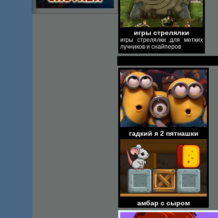
игры стрелялки
игры стрелялки для метких
лучников и снайперов
гадкий я 2 пятнашки
амбар с сыром